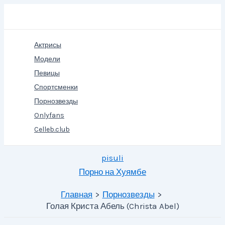
Перейти
Поиск
к
содержимому
Актрисы
Модели
Певицы
Спортсменки
Порнозвезды
Onlyfans
Celleb.club
pisuli
Порно на Хуямбе
Главная
Порнозвезды
Голая Криста Абель (Christa Abel)