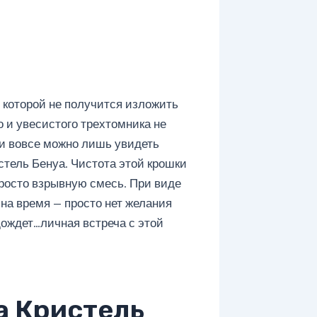
 о которой не получится изложить
о и увесистого трехтомника не
 и вовсе можно лишь увидеть
ристель Бенуа. Чистота этой крошки
росто взрывную смесь. При виде
на время — просто нет желания
дождет…личная встреча с этой
а Кристель