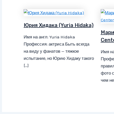
Юрия Хидака (Yuria Hidaka)
Мари
Имя на англ: Yuria Hidaka
Cent
Профессия: актриса Быть всегда
на виду у фанатов — тяжкое
Имя на
испытание, но Юрию Хидаку такого
Профе
[…]
правил
фото с
чем не