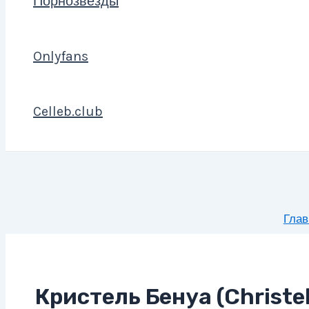
Порнозвезды
Onlyfans
Celleb.club
Глав
Кристель Бенуа (Christel