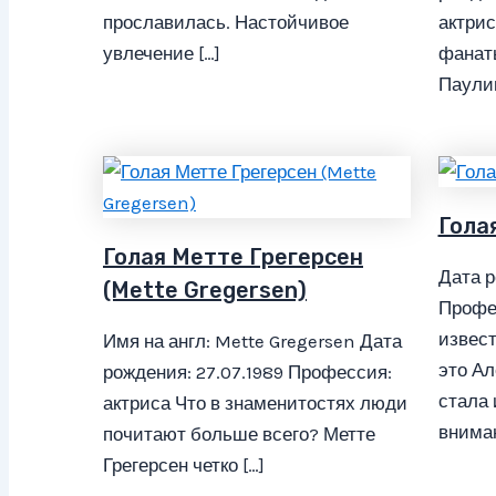
прославилась. Настойчивое
актрис
увлечение […]
фанат
Паулин
Гола
Голая Метте Грегерсен
Дата р
(Mette Gregersen)
Профе
извест
Имя на англ: Mette Gregersen Дата
это Ал
рождения: 27.07.1989 Профессия:
стала 
актриса Что в знаменитостях люди
вниман
почитают больше всего? Метте
Грегерсен четко […]