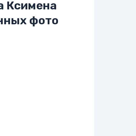
а Ксимена
нных фото