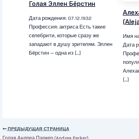
Голая Эллен Бёрстин
Алех
Дата рождения: 07.12.1932
(Alej
Профессия: актриса Есть такие
селебрити, которые сразу же
Имя на
западают в душу зрителям. Эллен
Дата р
Бёрстин — одна из […]
Профе
популя
Алехан
[…]
ПРЕДЫДУЩАЯ СТРАНИЦА
Навигация
Голая Андреа Паркер (Andrea Parker)
по