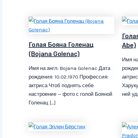
Гола
Голая Бояна Голенац
Abe)
(Bojana Golenac)
Имя на
Имя на англ: Bojana Golenac Дата
рожден
рождения: 10.02.1970 Профессия:
актрис
актриса Чтоб поднять себе
Харуку
настроение — фото с голой Бояной
ней уд
Голенац […]