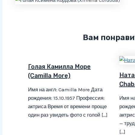
Вам понрави
Голая Камилла Море
Ната
(Camilla More)
Chab
Имя на англ: Camilla More Дата
рождения: 15.10.1957 Профессия:
Имя на
актриса Время от времени проще
рожден
один раз увидеть фото с голой […]
актрис
— труд
[…]