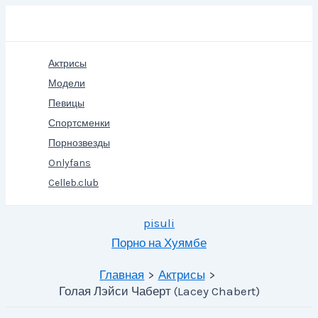
Перейти
Поиск
к
содержимому
Актрисы
Модели
Певицы
Спортсменки
Порнозвезды
Onlyfans
Celleb.club
pisuli
Порно на Хуямбе
Главная
Актрисы
Голая Лэйси Чаберт (Lacey Chabert)