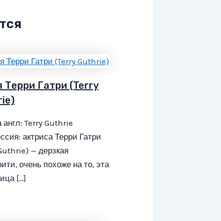
тся
 Терри Гатри (Terry
ie)
 англ: Terry Guthrie
сия: актриса Терри Гатри
 Guthrie) — дерзкая
ити, очень похоже на то, эта
ица […]