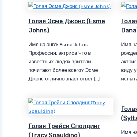
Голая Эсме Джонс (Esme
Гола
Johns)
Dana
Имя на англ: Esme Johns
Имя на
Профессия: актриса Что в
рожден
известных людях зрители
актрис
почитают более всего? Эсме
виду у
Джонс отлично знает ответ […]
испыта
Гола
(Syl
Голая Трейси Сполдинг
Имя на
(Tracy Spaulding)