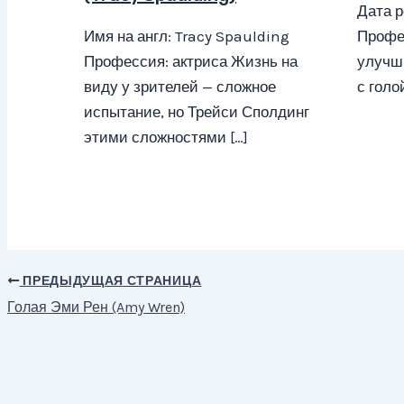
Дата р
Имя на англ: Tracy Spaulding
Профес
Профессия: актриса Жизнь на
улучш
виду у зрителей — сложное
с голо
испытание, но Трейси Сполдинг
этими сложностями […]
ПРЕДЫДУЩАЯ СТРАНИЦА
Навигация
Голая Эми Рен (Amy Wren)
по
записям