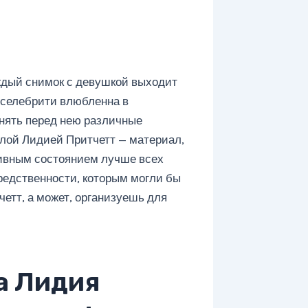
ждый снимок с девушкой выходит
 селебрити влюбленна в
лнять перед нею различные
олой Лидией Притчетт — материал,
тивным состоянием лучше всех
средственности, которым могли бы
етт, а может, организуешь для
а Лидия