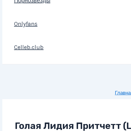
Порнозвезды
Onlyfans
Celleb.club
Главна
Голая Лидия Притчетт (Ly