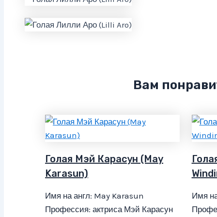
Вам понрави
Голая Мэй Карасун (May
Гола
Karasun)
Wind
Имя на англ: May Karasun
Имя на
Профессия: актриса Мэй Карасун
Профе