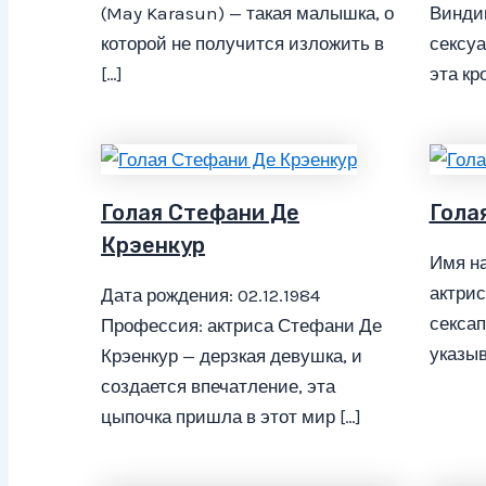
(May Karasun) — такая малышка, о
Винди
которой не получится изложить в
сексуа
[…]
эта кр
Голая Стефани Де
Гола
Крэенкур
Имя на
актрис
Дата рождения: 02.12.1984
сексап
Профессия: актриса Стефани Де
указыв
Крэенкур — дерзкая девушка, и
создается впечатление, эта
цыпочка пришла в этот мир […]