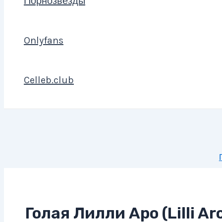
Порнозвезды
Onlyfans
Celleb.club
Голая Лилли Аро (Lilli Ar