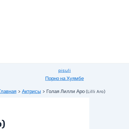
pisuli
Порно на Хуямбе
Главная
Актрисы
Голая Лилли Аро (Lilli Aro)
o)