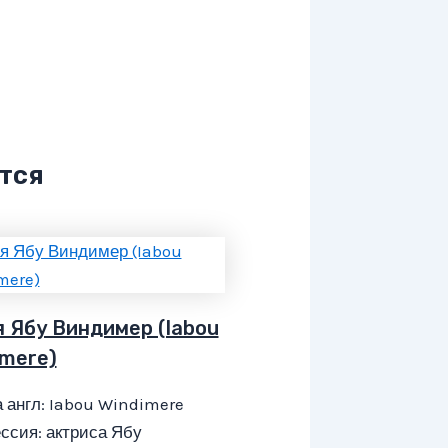
тся
я Ябу Виндимер (Iabou
imere)
 англ: Iabou Windimere
ссия: актриса Ябу