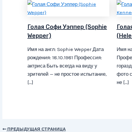
Голая Софи Уэппер (Sophie
Гола
Wepper)
(Hel
Имя на англ: Sophie Wepper Дата
Имя на
рождения: 18.10.1981 Профессия:
Профес
актриса Быть всегда на виду у
горазд
зрителей — не простое испытание,
фото с
[…]
не […]
ПРЕДЫДУЩАЯ СТРАНИЦА
Навигация