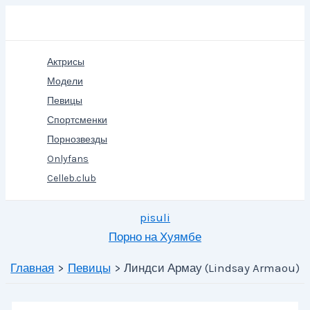
Перейти
Поиск
к
содержимому
Актрисы
Модели
Певицы
Спортсменки
Порнозвезды
Onlyfans
Celleb.club
pisuli
Порно на Хуямбе
Главная
Певицы
Линдси Армау (Lindsay Armaou)