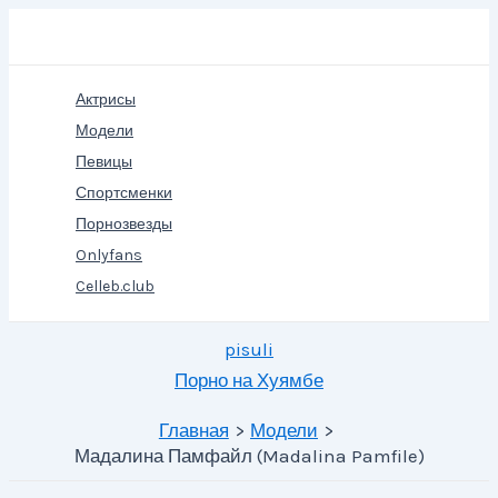
Перейти
Поиск
к
содержимому
Актрисы
Модели
Певицы
Спортсменки
Порнозвезды
Onlyfans
Celleb.club
pisuli
Порно на Хуямбе
Главная
Модели
Мадалина Памфайл (Madalina Pamfile)