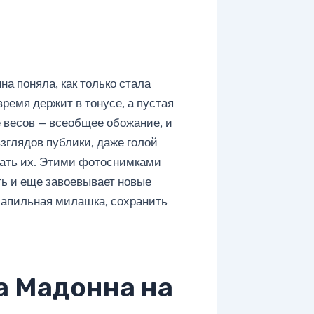
а поняла, как только стала
ремя держит в тонусе, а пустая
е весов — всеобщее обожание, и
зглядов публики, даже голой
дать их. Этими фотоснимками
ь и еще завоевывает новые
ксапильная милашка, сохранить
а Мадонна на