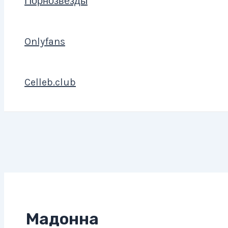
Порнозвезды
Onlyfans
Celleb.club
Мадонна