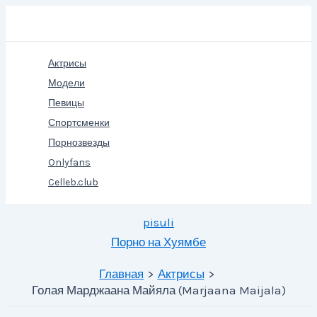
Перейти
Поиск
к
содержимому
Актрисы
Модели
Певицы
Спортсменки
Порнозвезды
Onlyfans
Celleb.club
pisuli
Порно на Хуямбе
Главная
Актрисы
Голая Марджаана Майяла (Marjaana Maijala)