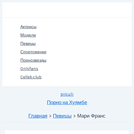
Перейти
Поиск
к
содержимому
Актрисы
Модели
Певицы
Спортсменки
Порнозвезды
Onlyfans
Celleb.club
pisuli
Порно на Хуямбе
Главная
Певицы
Мари Франс