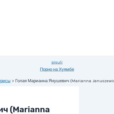
pisuli
Порно на Хуямбе
трисы
Голая Марианна Янушевич (Marianna Januszewi
ч (Marianna