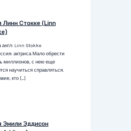
я Линн Стокке (Linn
ke)
 англ: Linn Stokke
ссия: актриса Мало обрести
ь миллионов, с нею еще
тся научиться справляться.
кие, кто […]
я Эмили Эддисон