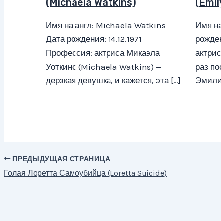
(Michaela Watkins)
(Emil
Имя на англ: Michaela Watkins
Имя на
Дата рождения: 14.12.1971
рожден
Профессия: актриса Микаэла
актри
Уоткинс (Michaela Watkins) —
раз по
дерзкая девушка, и кажется, эта […]
Эмили 
ПРЕДЫДУЩАЯ СТРАНИЦА
Навигация
Голая Лоретта Самоубийца (Loretta Suicide)
по
записям