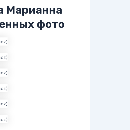
а Марианна
венных фото