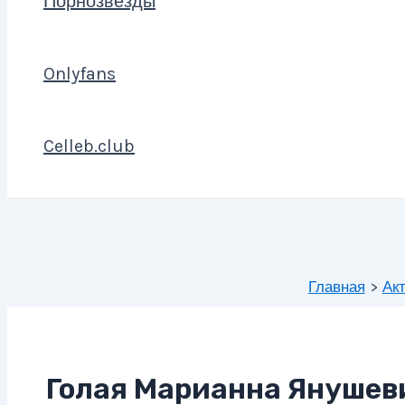
Порнозвезды
Onlyfans
Celleb.club
Главная
Ак
Голая Марианна Янушеви