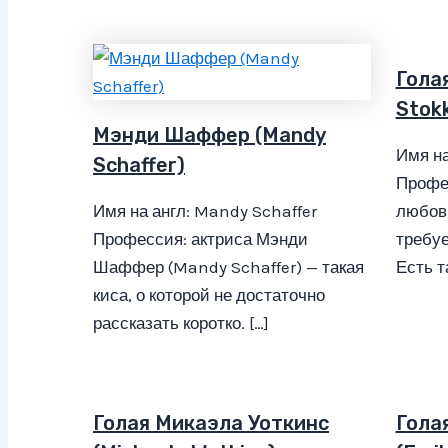
Гола
Stok
Мэнди Шаффер (Mandy
Имя на
Schaffer)
Профе
Имя на англ: Mandy Schaffer
любов
Профессия: актриса Мэнди
требуе
Шаффер (Mandy Schaffer) — такая
Есть та
киса, о которой не достаточно
рассказать коротко. […]
Голая Микаэла Уоткинс
Гола