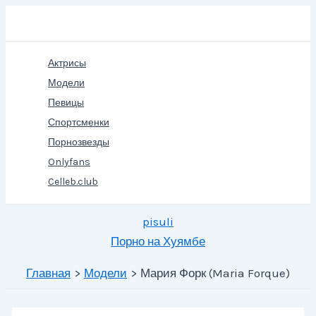
Перейти
Поиск
к
содержимому
Актрисы
Модели
Певицы
Спортсменки
Порнозвезды
Onlyfans
Celleb.club
pisuli
Порно на Хуямбе
Главная
Модели
Мария Форк (Maria Forque)