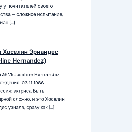
у у почитателей своего
ства — сложное испытание,
иан […]
я Хоселин Эрнандес
line Hernandez)
 англ: Joseline Hernandez
ождения: 03.11.1986
ссия: актриса Быть
рной сложно, и это Хоселин
ес узнала, сразу как […]