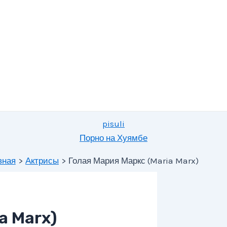
pisuli
Порно на Хуямбе
вная
Актрисы
Голая Мария Маркс (Maria Marx)
a Marx)