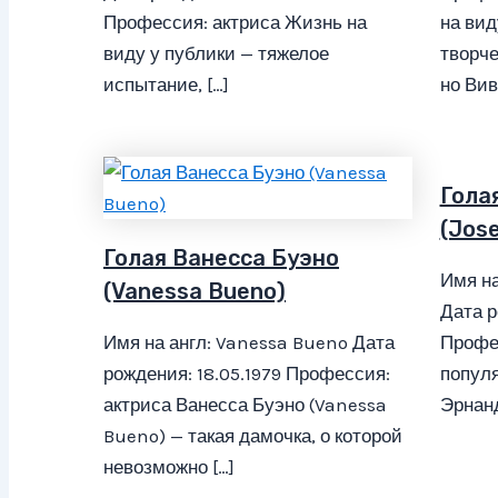
Профессия: актриса Жизнь на
на вид
виду у публики — тяжелое
творче
испытание, […]
но Вив
Гола
(Jose
Голая Ванесса Буэно
Имя на
(Vanessa Bueno)
Дата р
Имя на англ: Vanessa Bueno Дата
Профе
рождения: 18.05.1979 Профессия:
популя
актриса Ванесса Буэно (Vanessa
Эрнанд
Bueno) — такая дамочка, о которой
невозможно […]