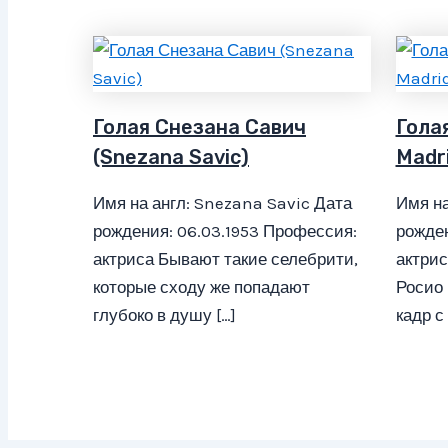
Голая Снезана Савич
Гола
(Snezana Savic)
Madr
Имя на англ: Snezana Savic Дата
Имя на
рождения: 06.03.1953 Профессия:
рожден
актриса Бывают такие селебрити,
актрис
которые сходу же попадают
Росио
глубоко в душу […]
кадр с 