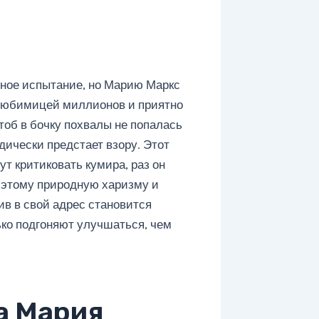
зное испытание, но Марию Маркс
 любимицей миллионов и приятно
тоб в бочку похвалы не попалась
дически предстает взору. Этот
ут критиковать кумира, раз он
 этому природную харизму и
ив в свой адрес становится
ько подгоняют улучшаться, чем
а Мария