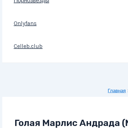
Порнозвезды
Onlyfans
Celleb.club
Главная
Голая Марлис Андрада (M