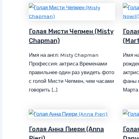
Голая Мисти Чепмен (Misty
Гола
Chapman)
(Mart
Имя на англ: Misty Chapman
Имя на
Профессия: актриса Временами
рожден
правильнее один раз увидеть фото
актрис
с голой Мисти Чепмен, чем часами
фаны 
говорить […]
Марта 
Голая Анна Пиери (Anna
Гола
Pieri)
Danv