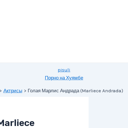
pisuli
Порно на Хуямбе
Актрисы
Голая Марлис Андрада (Marliece Andrada)
arliece