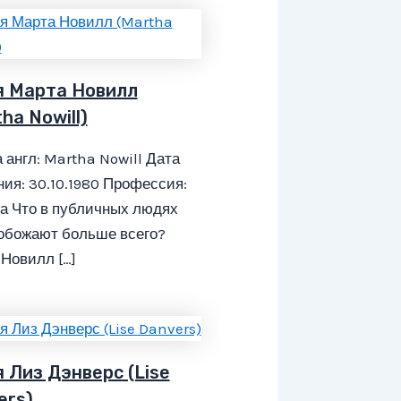
я Марта Новилл
ha Nowill)
 англ: Martha Nowill Дата
ия: 30.10.1980 Профессия:
а Что в публичных людях
обожают больше всего?
Новилл […]
я Лиз Дэнверс (Lise
ers)