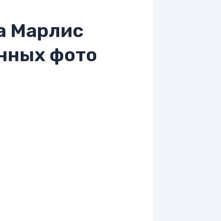
а Марлис
нных фото