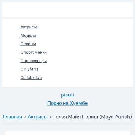
Перейти
Поиск
к
содержимому
Актрисы
Модели
Певицы
Спортсменки
Порнозвезды
Onlyfans
Celleb.club
pisuli
Порно на Хуямбе
Главная
Актрисы
Голая Майя Пэриш (Maya Parish)