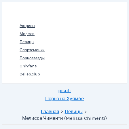
Перейти
Поиск
к
содержимому
Актрисы
Модели
Певицы
Спортсменки
Порнозвезды
Onlyfans
Celleb.club
pisuli
Порно на Хуямбе
Главная
Певицы
Мелисса Чименти (Melissa Chimenti)