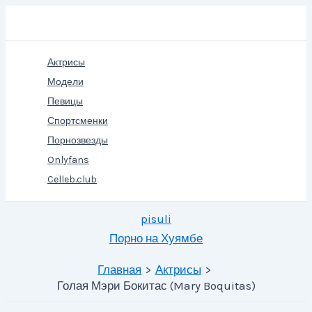
Перейти
Поиск
к
содержимому
Актрисы
Модели
Певицы
Спортсменки
Порнозвезды
Onlyfans
Celleb.club
pisuli
Порно на Хуямбе
Главная
Актрисы
Голая Мэри Бокитас (Mary Boquitas)