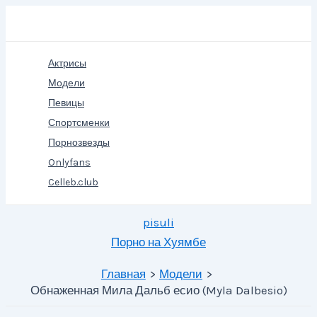
Перейти
Поиск
к
содержимому
Актрисы
Модели
Певицы
Спортсменки
Порнозвезды
Onlyfans
Celleb.club
pisuli
Порно на Хуямбе
Главная
Модели
Обнаженная Мила Дальб есио (Myla Dalbesio)