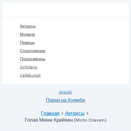
Перейти
Поиск
к
содержимому
Актрисы
Модели
Певицы
Спортсменки
Порнозвезды
Onlyfans
Celleb.club
pisuli
Порно на Хуямбе
Главная
Актрисы
Голая Мими Крейвен (Mimi Craven)