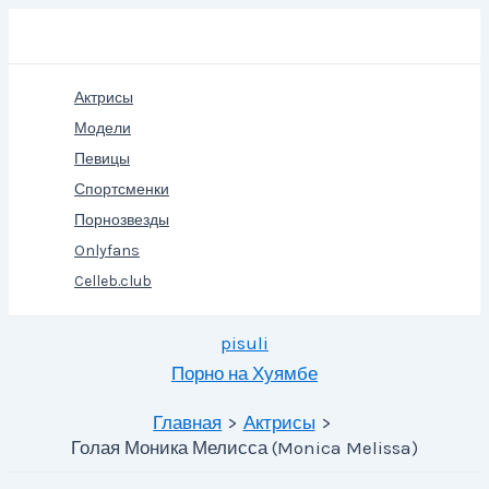
Перейти
Поиск
к
содержимому
Актрисы
Модели
Певицы
Спортсменки
Порнозвезды
Onlyfans
Celleb.club
pisuli
Порно на Хуямбе
Главная
Актрисы
Голая Моника Мелисса (Monica Melissa)