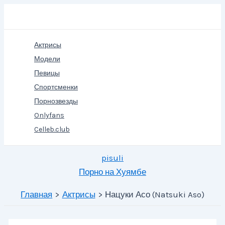
Перейти
Поиск
к
содержимому
Актрисы
Модели
Певицы
Спортсменки
Порнозвезды
Onlyfans
Celleb.club
pisuli
Порно на Хуямбе
Главная
Актрисы
Нацуки Асо (Natsuki Aso)