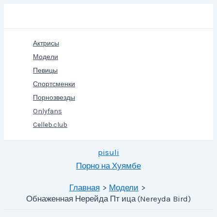
Перейти
Поиск
к
содержимому
Актрисы
Модели
Певицы
Спортсменки
Порнозвезды
Onlyfans
Celleb.club
pisuli
Порно на Хуямбе
Главная
Модели
Обнаженная Нерейда Пт ица (Nereyda Bird)