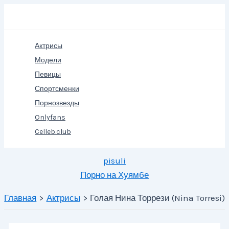
Перейти
Поиск
к
содержимому
Актрисы
Модели
Певицы
Спортсменки
Порнозвезды
Onlyfans
Celleb.club
pisuli
Порно на Хуямбе
Главная
Актрисы
Голая Нина Торрези (Nina Torresi)