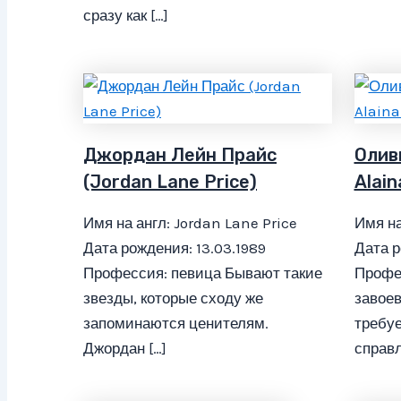
сразу как […]
Джордан Лейн Прайс
Оливи
(Jordan Lane Price)
Alain
Имя на англ: Jordan Lane Price
Имя на
Дата рождения: 13.03.1989
Дата р
Профессия: певица Бывают такие
Профе
звезды, которые сходу же
завоев
запоминаются ценителям.
требуе
Джордан […]
справл