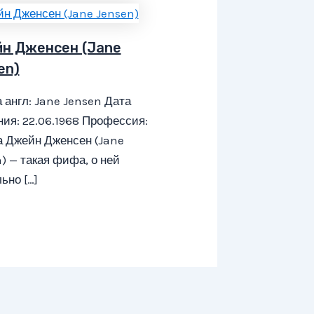
н Дженсен (Jane
en)
 англ: Jane Jensen Дата
ия: 22.06.1968 Профессия:
а Джейн Дженсен (Jane
) — такая фифа, о ней
ьно […]