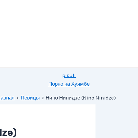
pisuli
Порно на Хуямбе
лавная
Певицы
Нино Нинидзе (Nino Ninidze)
dze)