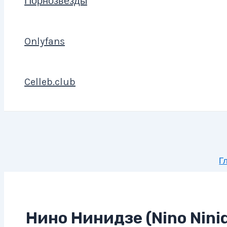
Порнозвезды
Onlyfans
Celleb.club
Г
Нино Нинидзе (Nino Nini