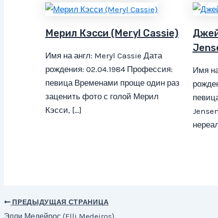
Мерил Кэсси (Meryl Cassie)
Джей
Jens
Имя на англ: Meryl Cassie Дата
рождения: 02.04.1984 Профессия:
Имя на
певица Временами проще один раз
рожден
заценить фото с голой Мерил
певиц
Кэсси, […]
Jensen
нереал
ПРЕДЫДУЩАЯ СТРАНИЦА
Навигация
Элли Медейрос (Elli Medeiros)
по