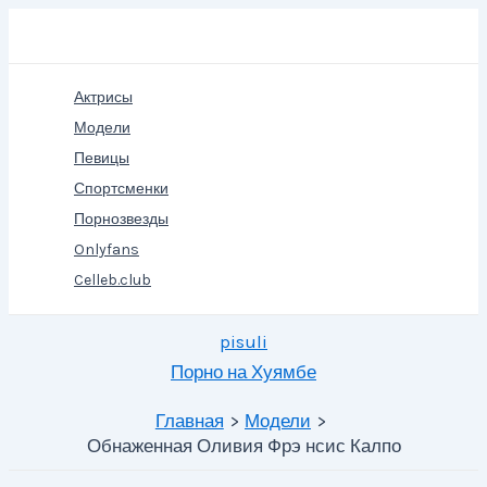
Перейти
Поиск
к
содержимому
Актрисы
Модели
Певицы
Спортсменки
Порнозвезды
Onlyfans
Celleb.club
pisuli
Порно на Хуямбе
Главная
Модели
Обнаженная Оливия Фрэ нсис Калпо