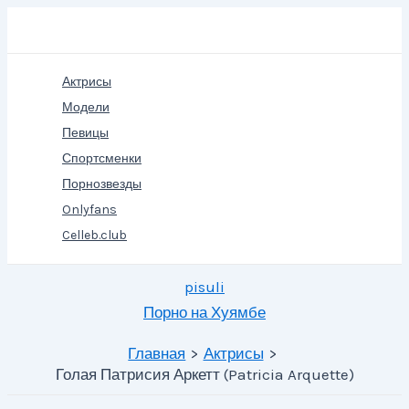
Перейти
Поиск
к
содержимому
Актрисы
Модели
Певицы
Спортсменки
Порнозвезды
Onlyfans
Celleb.club
pisuli
Порно на Хуямбе
Главная
Актрисы
Голая Патрисия Аркетт (Patricia Arquette)