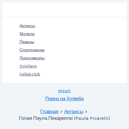
Перейти
Поиск
к
содержимому
Актрисы
Модели
Певицы
Спортсменки
Порнозвезды
Onlyfans
Celleb.club
pisuli
Порно на Хуямбе
Главная
Актрисы
Голая Паула Пикарелли (Paula Picarelli)