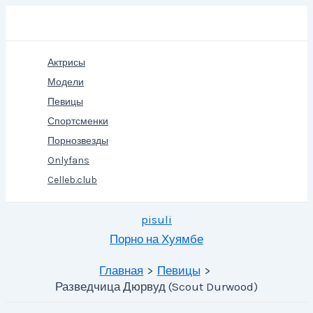
Перейти
Поиск
к
содержимому
Актрисы
Модели
Певицы
Спортсменки
Порнозвезды
Onlyfans
Celleb.club
pisuli
Порно на Хуямбе
Главная
Певицы
Разведчица Дюрвуд (Scout Durwood)