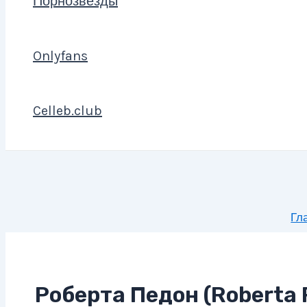
Порнозвезды
Onlyfans
Celleb.club
Гл
Роберта Педон (Roberta 