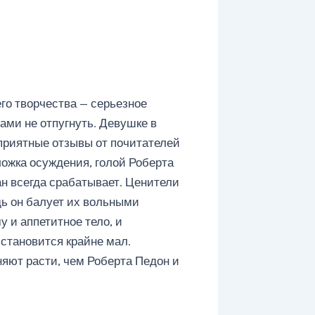
го творчества — серьезное
ми не отпугнуть. Девушке в
 приятные отзывы от почитателей
ложка осуждения, голой Роберта
ан всегда срабатывает. Ценители
дь он балует их вольными
 и аппетитное тело, и
 становится крайне мал.
няют расти, чем Роберта Педон и