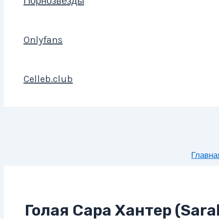
Порнозвезды
Onlyfans
Celleb.club
Главна
Голая Сара Хантер (Sara