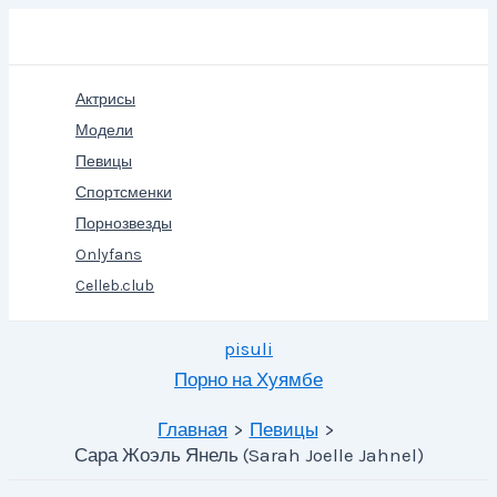
Перейти
Поиск
к
содержимому
Актрисы
Модели
Певицы
Спортсменки
Порнозвезды
Onlyfans
Celleb.club
pisuli
Порно на Хуямбе
Главная
Певицы
Сара Жоэль Янель (Sarah Joelle Jahnel)