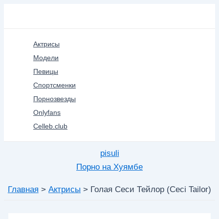
Перейти
Поиск
к
содержимому
Актрисы
Модели
Певицы
Спортсменки
Порнозвезды
Onlyfans
Celleb.club
pisuli
Порно на Хуямбе
Главная
Актрисы
Голая Сеси Тейлор (Ceci Tailor)