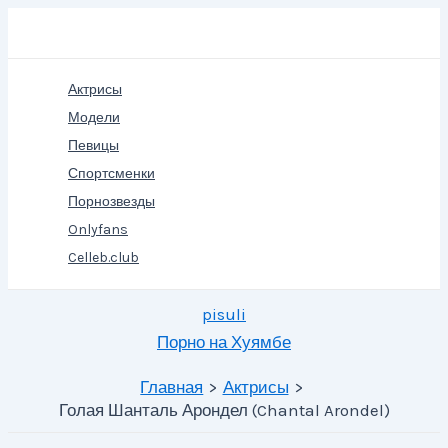
Перейти
Поиск
к
содержимому
Актрисы
Модели
Певицы
Спортсменки
Порнозвезды
Onlyfans
Celleb.club
pisuli
Порно на Хуямбе
Главная
Актрисы
Голая Шанталь Арондел (Chantal Arondel)