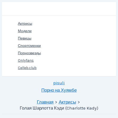
Перейти
Поиск
к
содержимому
Актрисы
Модели
Певицы
Спортсменки
Порнозвезды
Onlyfans
Celleb.club
pisuli
Порно на Хуямбе
Главная
Актрисы
Голая Шарлотта Кэди (Charlotte Kady)