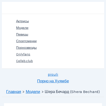
Перейти
Поиск
к
содержимому
Актрисы
Модели
Певицы
Спортсменки
Порнозвезды
Onlyfans
Celleb.club
pisuli
Порно на Хуямбе
Главная
Модели
Шера Бечард (Shera Bechard)