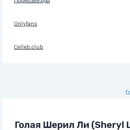
Порнозвезды
Onlyfans
Celleb.club
Г
Голая Шерил Ли (Sheryl 