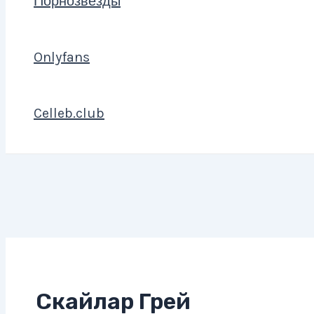
Порнозвезды
Onlyfans
Celleb.club
Скайлар Грей