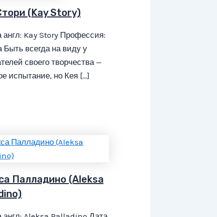
тори (Kay Story)
 англ: Kay Story Профессия:
 Быть всегда на виду у
телей своего творчества —
е испытание, но Кея […]
са Палладино (Aleksa
dino)
 англ: Aleksa Palladino Дата