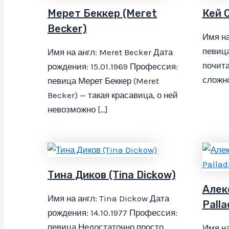
Мерет Беккер (Meret
Кей С
Becker)
Имя на
певица
Имя на англ: Meret Becker Дата
почита
рождения: 15.01.1969 Профессия:
сложно
певица Мерет Беккер (Meret
Becker) — такая красавица, о ней
невозможно […]
Тина Диков (Tina Dickow)
Алек
Имя на англ: Tina Dickow Дата
Palla
рождения: 14.10.1977 Профессия:
певица Недостаточно просто
Имя на