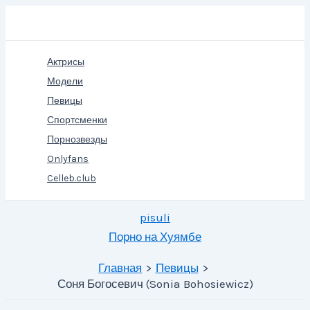
Перейти
Поиск
к
содержимому
Актрисы
Модели
Певицы
Спортсменки
Порнозвезды
Onlyfans
Celleb.club
pisuli
Порно на Хуямбе
Главная
Певицы
Соня Богосевич (Sonia Bohosiewicz)