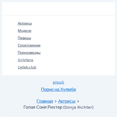
Перейти
Поиск
к
содержимому
Актрисы
Модели
Певицы
Спортсменки
Порнозвезды
Onlyfans
Celleb.club
pisuli
Порно на Хуямбе
Главная
Актрисы
Голая Соня Рихтер (Sonja Richter)