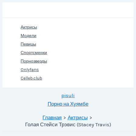
Перейти
Поиск
к
содержимому
Актрисы
Модели
Певицы
Спортсменки
Порнозвезды
Onlyfans
Celleb.club
pisuli
Порно на Хуямбе
Главная
Актрисы
Голая Стейси Трэвис (Stacey Travis)