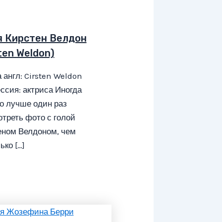
я Кирстен Велдон
ten Weldon)
 англ: Cirsten Weldon
сия: актриса Иногда
о лучше один раз
треть фото с голой
еном Велдоном, чем
ько […]