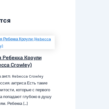
тся
я Ребекка Кроули
ecca Crowley)
 англ: Rebecca Crowley
сия: актриса Есть такие
итости, которые с первого
а попадают глубоко в душу
ям. Ребекка […]