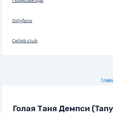
Порнозвезды
Onlyfans
Celleb.club
Главн
Голая Таня Демпси (Tan