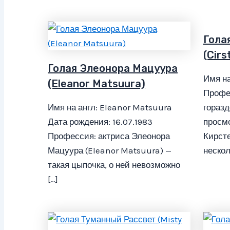
Гола
(Cirs
Голая Элеонора Мацуура
Имя на
(Eleanor Matsuura)
Профес
Имя на англ: Eleanor Matsuura
горазд
Дата рождения: 16.07.1983
просмо
Профессия: актриса Элеонора
Кирст
Мацуура (Eleanor Matsuura) —
нескол
такая цыпочка, о ней невозможно
[…]