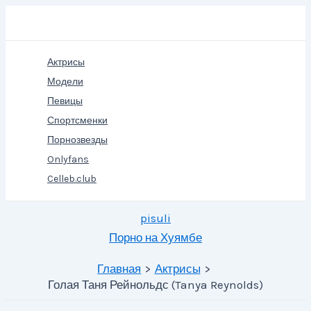
Перейти
Поиск
к
содержимому
Актрисы
Модели
Певицы
Спортсменки
Порнозвезды
Onlyfans
Celleb.club
pisuli
Порно на Хуямбе
Главная
Актрисы
Голая Таня Рейнольдс (Tanya Reynolds)