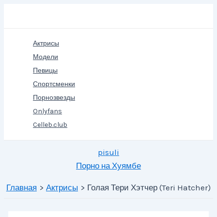
Перейти
Поиск
к
содержимому
Актрисы
Модели
Певицы
Спортсменки
Порнозвезды
Onlyfans
Celleb.club
pisuli
Порно на Хуямбе
Главная
Актрисы
Голая Тери Хэтчер (Teri Hatcher)