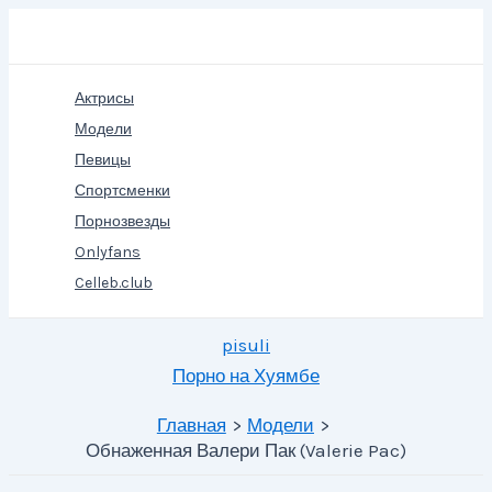
Перейти
Поиск
к
содержимому
Актрисы
Модели
Певицы
Спортсменки
Порнозвезды
Onlyfans
Celleb.club
pisuli
Порно на Хуямбе
Главная
Модели
Обнаженная Валери Пак (Valerie Pac)