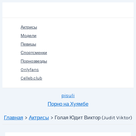
Перейти
Поиск
к
содержимому
Актрисы
Модели
Певицы
Спортсменки
Порнозвезды
Onlyfans
Celleb.club
pisuli
Порно на Хуямбе
Главная
Актрисы
Голая Юдит Виктор (Judit Viktor)