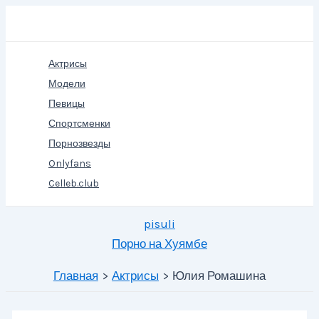
Перейти
Поиск
к
содержимому
Актрисы
Модели
Певицы
Спортсменки
Порнозвезды
Onlyfans
Celleb.club
pisuli
Порно на Хуямбе
Главная
Актрисы
Юлия Ромашина