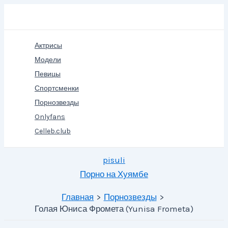
Перейти
Поиск
к
содержимому
Актрисы
Модели
Певицы
Спортсменки
Порнозвезды
Onlyfans
Celleb.club
pisuli
Порно на Хуямбе
Главная
Порнозвезды
Голая Юниса Фромета (Yunisa Frometa)