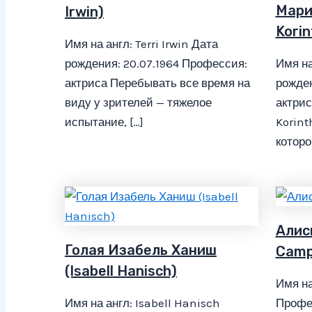
Мари
Irwin)
Korin
Имя на англ: Terri Irwin Дата
рождения: 20.07.1964 Профессия:
Имя на
актриса Перебывать все время на
рожден
виду у зрителей — тяжелое
актрис
испытание, […]
Korint
которо
Алиси
Голая Изабель Ханиш
Camp
(Isabell Hanisch)
Имя на
Имя на англ: Isabell Hanisch
Профес