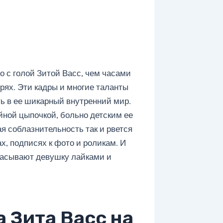
о с голой Зитой Васс, чем часами
рях. Эти кадры и многие таланты
ть в ее шикарный внутренний мир.
йной цыпочкой, больно детским ее
ая соблазнительность так и рвется
х, подписях к фото и роликам. И
расывают девушку лайками и
 Зита Васс на