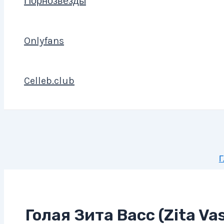
Порнозвезды
Onlyfans
Celleb.club
Г
Голая Зита Васс (Zita Va