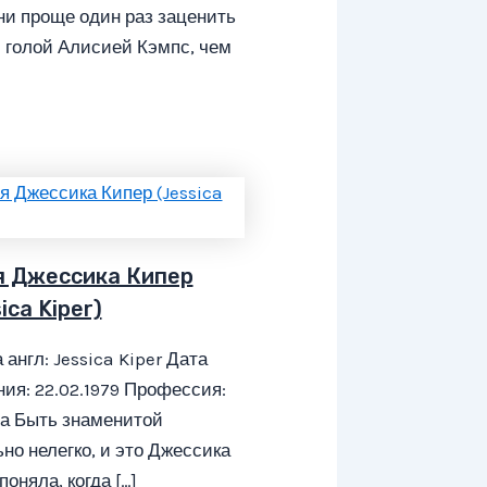
и проще один раз заценить
 голой Алисией Кэмпс, чем
я Джессика Кипер
ica Kiper)
 англ: Jessica Kiper Дата
ия: 22.02.1979 Профессия:
са Быть знаменитой
но нелегко, и это Джессика
поняла, когда […]