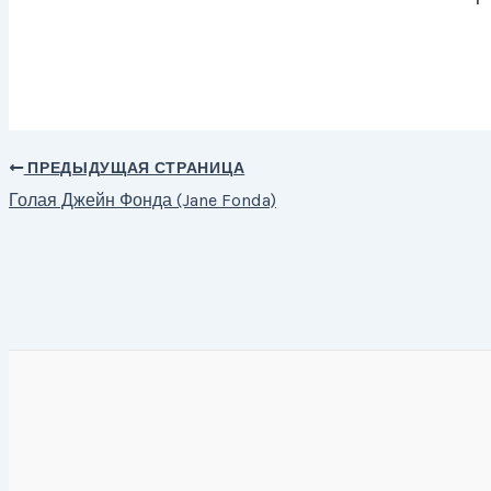
ПРЕДЫДУЩАЯ СТРАНИЦА
Навигация
Голая Джейн Фонда (Jane Fonda)
по
записям