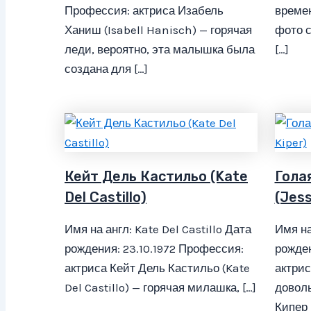
Профессия: актриса Изабель
времен
Ханиш (Isabell Hanisch) — горячая
фото с
леди, вероятно, эта малышка была
[…]
создана для […]
Кейт Дель Кастильо (Kate
Гола
Del Castillo)
(Jess
Имя на англ: Kate Del Castillo Дата
Имя на
рождения: 23.10.1972 Профессия:
рожден
актриса Кейт Дель Кастильо (Kate
актри
Del Castillo) — горячая милашка, […]
доволь
Кипер 