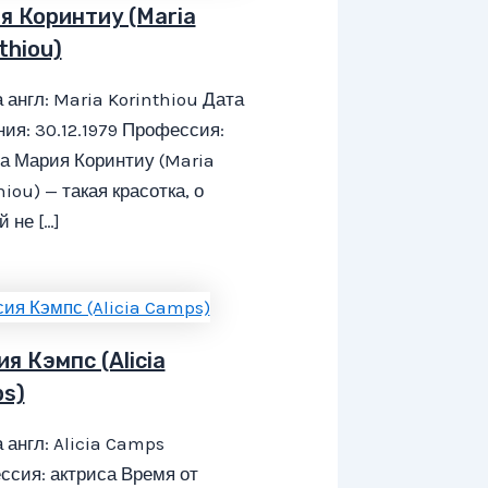
я Коринтиу (Maria
thiou)
 англ: Maria Korinthiou Дата
ия: 30.12.1979 Профессия:
а Мария Коринтиу (Maria
hiou) — такая красотка, о
й не […]
я Кэмпс (Alicia
s)
 англ: Alicia Camps
сия: актриса Время от