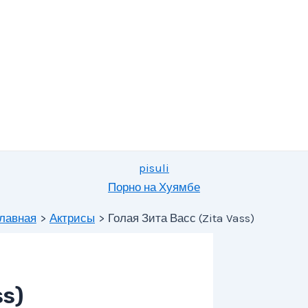
pisuli
Порно на Хуямбе
лавная
Актрисы
Голая Зита Васс (Zita Vass)
ss)