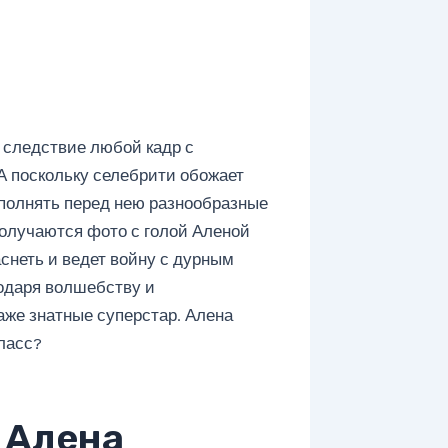
 следствие любой кадр с
 поскольку селебрити обожает
сполнять перед нею разнообразные
олучаются фото с голой Аленой
снеть и ведет войну с дурным
одаря волшебству и
аже знатные суперстар. Алена
ласс?
 Алена