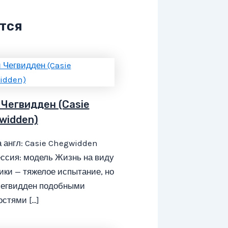
тся
 Чегвидден (Casie
widden)
 англ: Casie Chegwidden
ссия: модель Жизнь на виду
ики — тяжелое испытание, но
Чегвидден подобными
стями […]