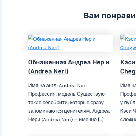
Вам понрави
Обнаженная Андреа Нер и
Кэси
(Andrea Neri)
Cheg
Имя на англ: Andrea Neri
Имя на
Профессия: модель Существуют
Профе
такие селебрити, которые сразу
у публ
запоминаются ценителям. Андреа
Кэси 
Нери (Andrea Neri) — именно […]
сложно