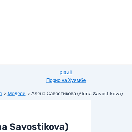
pisuli
Порно на Хуямбе
я
Модели
Алена Савостикова (Alena Savostikova)
a Savostikova)