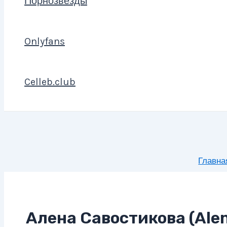
Порнозвезды
Onlyfans
Celleb.club
Главна
Алена Савостикова (Alen