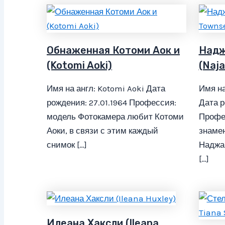
Обнаженная Котоми Аок и
Надж
(Kotomi Aoki)
(Naj
Имя на англ: Kotomi Aoki Дата
Имя на
рождения: 27.01.1964 Профессия:
Дата р
модель Фотокамера любит Котоми
Профе
Аоки, в связи с этим каждый
знамен
снимок […]
Наджар
[…]
Илеана Хаксли (Ileana